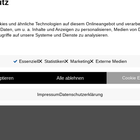
tz
ies und ähnliche Technologien auf diesem Onlineangebot und verarbe
ten, um u. a. Inhalte und Anzeigen zu personalisieren, Medien von D
griffe auf unsere Systeme und Dienste zu analysieren.
Essenziell
Statistiken
Marketing
Externe Medien
ptieren
Alle ablehnen
Cookie E
Impressum
Datenschutzerklärung