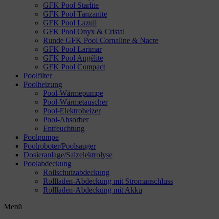
GFK Pool Starlite
GFK Pool Tanzanite
GFK Pool Lazuli
GFK Pool Onyx & Cristal
Runde GFK Pool Cornaline & Nacre
GFK Pool Larimar
GFK Pool Angélite
GFK Pool Compact
Poolfilter
Poolheizung
Pool-Wärmepumpe
Pool-Wärmetauscher
Pool-Elektroheizer
Pool-Absorber
Entfeuchtung
Poolpumpe
Poolroboter/Poolsauger
Dosieranlage/Salzelektrolyse
Poolabdeckung
Rollschutzabdeckung
Rollladen-Abdeckung mit Stromanschluss
Rollladen-Abdeckung mit Akku
Menü