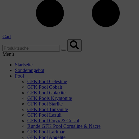
Cart
Menü
Startseite
Sonderangebot
Pool
GFK Pool Célestine
GFK Pool Cobalt
GFK Pool Galaxite
GFK Pools Kryptonite
GFK Pool Starlite
GFK Pool Tanzanite
GFK Pool Lazuli
GFK Pool Onyx & Cristal
Runde GFK Pool Cornaline & Nacre
GFK Pool Larimar
GFK Pool Angélite