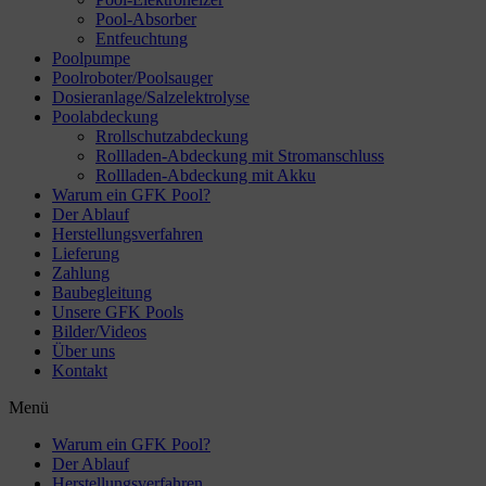
Pool-Absorber
Entfeuchtung
Poolpumpe
Poolroboter/Poolsauger
Dosieranlage/Salzelektrolyse
Poolabdeckung
Rrollschutzabdeckung
Rollladen-Abdeckung mit Stromanschluss
Rollladen-Abdeckung mit Akku
Warum ein GFK Pool?
Der Ablauf
Herstellungsverfahren
Lieferung
Zahlung
Baubegleitung
Unsere GFK Pools
Bilder/Videos
Über uns
Kontakt
Menü
Warum ein GFK Pool?
Der Ablauf
Herstellungsverfahren