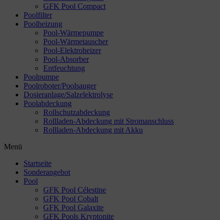
GFK Pool Compact
Poolfilter
Poolheizung
Pool-Wärmepumpe
Pool-Wärmetauscher
Pool-Elektroheizer
Pool-Absorber
Entfeuchtung
Poolpumpe
Poolroboter/Poolsauger
Dosieranlage/Salzelektrolyse
Poolabdeckung
Rollschutzabdeckung
Rollladen-Abdeckung mit Stromanschluss
Rollladen-Abdeckung mit Akku
Menü
Startseite
Sonderangebot
Pool
GFK Pool Célestine
GFK Pool Cobalt
GFK Pool Galaxite
GFK Pools Kryptonite