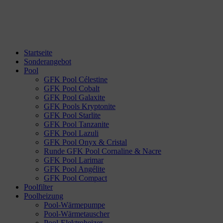
Startseite
Sonderangebot
Pool
GFK Pool Célestine
GFK Pool Cobalt
GFK Pool Galaxite
GFK Pools Kryptonite
GFK Pool Starlite
GFK Pool Tanzanite
GFK Pool Lazuli
GFK Pool Onyx & Cristal
Runde GFK Pool Cornaline & Nacre
GFK Pool Larimar
GFK Pool Angélite
GFK Pool Compact
Poolfilter
Poolheizung
Pool-Wärmepumpe
Pool-Wärmetauscher
Pool-Elektroheizer